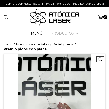
Comprá con hasta 15% OFF | 5% OFF extra abonando por transferencia
0
MENÚ
PRODUCTOS
Inicio
/
Premios y medallas
/
Padel / Tenis
/
Premio picos con placa