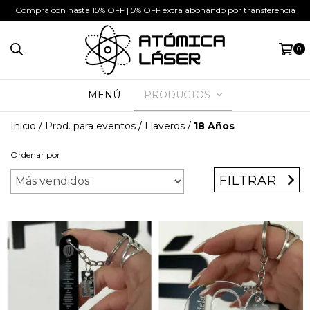
Comprá con hasta 15% OFF | 5% OFF extra abonando por transferencia
0
MENÚ
PRODUCTOS
Inicio
/
Prod. para eventos
/
Llaveros
/
18 Años
Ordenar por
FILTRAR